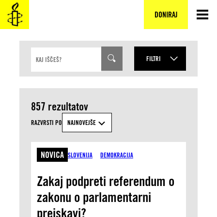
Preskoči
na
DONIRAJ
vsebino
S
FILTRI
E
A
R
LETO
VRSTA VSEBINE
C
H
MESEC
I
857 rezultatov
N
TEMA
P
RAZVRSTI PO
NAJNOVEJŠE
U
T
DRŽAVA IN REGIJA
NOVICA
SLOVENIJA
DEMOKRACIJA
IŠČI
Zakaj podpreti referendum o
zakonu o parlamentarni
preiskavi?