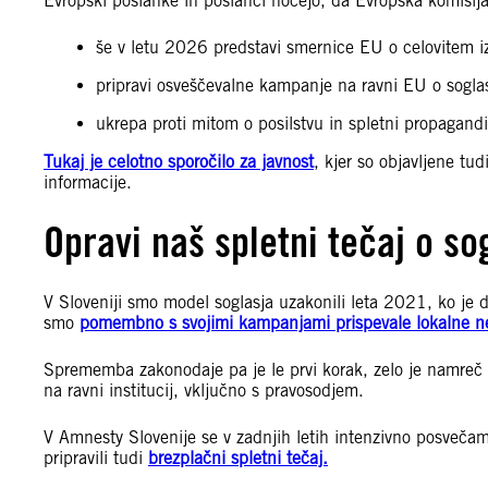
Evropski poslanke in poslanci hočejo, da Evropska komisij
še v letu 2026 predstavi smernice EU o celovitem i
pripravi osveščevalne kampanje na ravni EU o soglasj
ukrepa proti mitom o posilstvu in spletni propagand
Tukaj je celotno sporočilo za javnost
, kjer so objavljene tu
informacije.
Opravi naš spletni tečaj o so
V Sloveniji smo model soglasja uzakonili leta 2021, ko je 
smo
pomembno s svojimi kampanjami prispevale lokalne ne
Sprememba zakonodaje pa je le prvi korak, zelo je namreč
na ravni institucij, vključno s pravosodjem.
V Amnesty Slovenije se v zadnjih letih intenzivno posveča
pripravili tudi
brezplačni spletni tečaj.