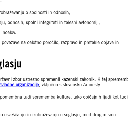
a:
zobraževanju o spolnosti in odnosih,
u, odnosih, spolni integriteti in telesni avtonomiji,
i incelov.
di povezave na celotno poročilo, razpravo in pretekle objave in
glasju
državni zbor ustrezno spremenil kazenski zakonik. K tej sprememb
vladne organizacije
, vključno s slovensko Amnesty.
 pomembna tudi sprememba kulture, tako običajnih ljudi kot tudi
mo osveščanju in izobraževanju o soglasju, med drugim smo