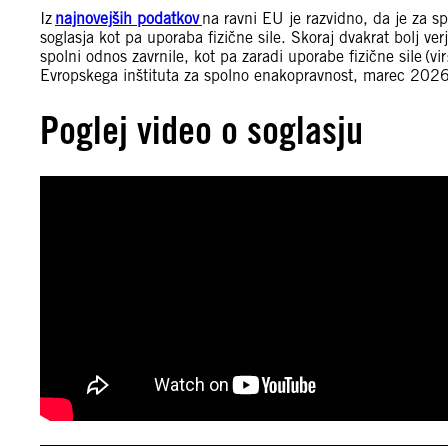
Iz
najnovejših podatkov
na ravni EU je razvidno, da je za s
soglasja kot pa uporaba fizične sile. Skoraj dvakrat bolj ver
spolni odnos zavrnile, kot pa zaradi uporabe fizične sile (
Evropskega inštituta za spolno enakopravnost, marec 2026
Poglej video o soglasju