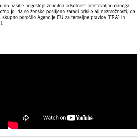
polno nasilje pogosteje značilna odsotnost prostovoljno danega
jetno je, da so ženske posiljene zaradi prisile ali nezmožnosti, da 
vir: skupno poročilo Agencije EU za temeljne pravice (FRA) in
).