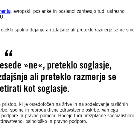
menta
, evropski poslanke in poslanci zahtevajo tudi ustrezno
 EU.
eteklo spolno dejanje ali zdajšnje ali preteklo razmerje se ne sm
besede »ne«, preteklo soglasje,
zdajšnje ali preteklo razmerje se
tirati kot soglasje.
 pristop, ki je osredotočen na žrtve in na sodelovanje različnih
krbe, spolne in reproduktivne zdravstvene oskrbe, varnega
e podpore in pravne pomoči. Hočejo tudi brezplačne specialističn
o zdravstveno, psihološko in pravno podporo.