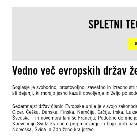
SPLETNI TE
O
Vedno več evropskih držav ž
Soglasje je svobodno, prostovoljno, zavestno in izrecno str
ali dejanji, ki morajo jasno kazati dovoljenje in željo po so
Sedemnajst držav članic Evropske unije je v svojo zakonodaj
Ciper, Češka, Danska, Finska, Nemčija, Grčija, Irska, Luks
Švedska – in novembra lani še Francija. Podobno definicij
Konvencijo Sveta Evrope o preprečevanju in boju proti nasilj
Norveška, Švica in Združeno kraljestvo.