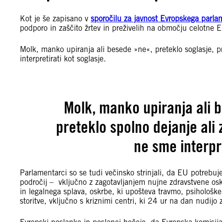
Kot je še zapisano v
sporočilu za javnost Evropskega parla
podporo in zaščito žrtev in preživelih na območju celotne
Molk, manko upiranja ali besede »ne«, preteklo soglasje, pr
interpretirati kot soglasje.
Molk, manko upiranja ali 
preteklo spolno dejanje ali 
ne sme interpre
Parlamentarci so se tudi večinsko strinjali, da EU potrebuje
področij – vključno z zagotavljanjem nujne zdravstvene os
in legalnega splava, oskrbe, ki upošteva travmo, psihološk
storitve, vključno s kriznimi centri, ki 24 ur na dan nudij