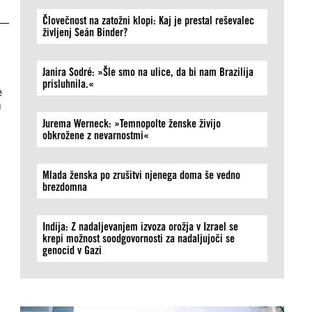
Človečnost na zatožni klopi: Kaj je prestal reševalec
življenj Seán Binder?
Janira Sodré: »Šle smo na ulice, da bi nam Brazilija
prisluhnila.«
e
n
Jurema Werneck: »Temnopolte ženske živijo
obkrožene z nevarnostmi«
Mlada ženska po zrušitvi njenega doma še vedno
brezdomna
Indija: Z nadaljevanjem izvoza orožja v Izrael se
krepi možnost soodgovornosti za nadaljujoči se
genocid v Gazi