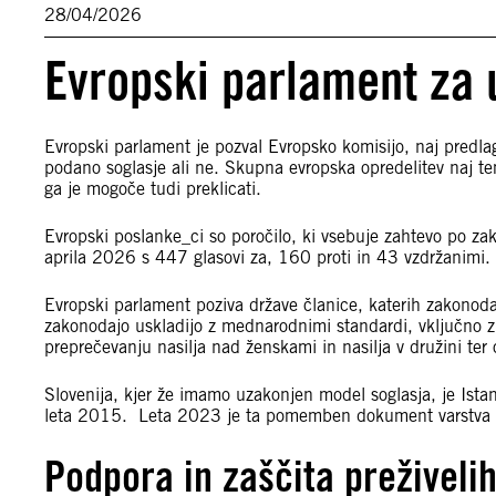
28/04/2026
Evropski parlament za 
Evropski parlament je pozval Evropsko komisijo, naj predlag
podano soglasje ali ne. Skupna evropska opredelitev naj te
ga je mogoče tudi preklicati.
Evropski poslanke_ci so poročilo, ki vsebuje zahtevo po zak
aprila 2026 s 447 glasovi za, 160 proti in 43 vzdržanimi.
Evropski parlament poziva države članice, katerih zakonodaj
zakonodajo uskladijo z mednarodnimi standardi, vključno z
preprečevanju nasilja nad ženskami in nasilja v družini ter
Slovenija, kjer že imamo uzakonjen model soglasja, je Istanb
leta 2015. Leta 2023 je ta pomemben dokument varstva člo
Podpora in zaščita preživeli