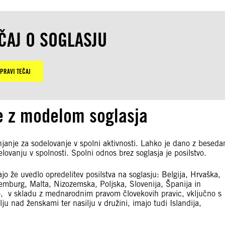
ČAJ O SOGLASJU
PRAVI TEČAJ
e z modelom soglasja
injanje za sodelovanje v spolni aktivnosti. Lahko je dano z beseda
delovanju v spolnosti. Spolni odnos brez soglasja je posilstvo.
o že uvedlo opredelitev posilstva na soglasju: Belgija, Hrvaška,
emburg, Malta, Nizozemska, Poljska, Slovenija, Španija in
o, v skladu z mednarodnim pravom človekovih pravic, vključno s
u nad ženskami ter nasilju v družini, imajo tudi Islandija,