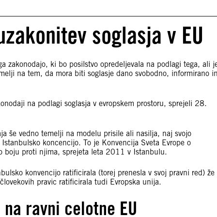
uzakonitev soglasja v EU
a zakonodajo, ki bo posilstvo opredeljevala na podlagi tega, ali j
melji na tem, da mora biti soglasje dano svobodno, informirano i
onodaji na podlagi soglasja v evropskem prostoru, sprejeli 28.
a še vedno temelji na modelu prisile ali nasilja, naj svojo
 Istanbulsko koncencijo. To je Konvencija Sveta Evrope o
 o boju proti njima, sprejeta leta 2011 v Istanbulu.
ulsko konvencijo ratificirala (torej prenesla v svoj pravni red) že
vekovih pravic ratificirala tudi Evropska unija.
h na ravni celotne EU