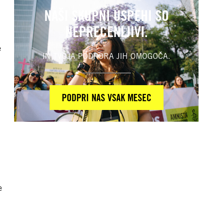
NAŠI SKUPNI USPEHI SO
NEPRECENLJIVI.
e
IN TVOJA PODPORA JIH OMOGOČA.
PODPRI NAS VSAK MESEC
e