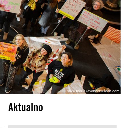
www.mariekevandervelden.com
Aktualno