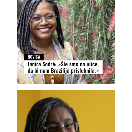
NOVICA
Janira Sodré: »Šle smo na ulice,
da bi nam Brazilija prisluhnila.«