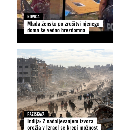
NOVICA
Mlada ženska po zrušitvi njenega
doma še vedno brezdomna
RAZISKAVA
Indija: Z nadaljevanjem izvoza
orožja v Izrael se krepi možnost