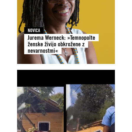
NOVICA
Jurema Werneck: »Temnopolte
ženske živijo obkrožene z
nevarnostmi«