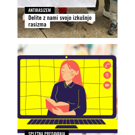
ANTIRASIZEM
Delite z nami svojo izkušnjo
rasizma
SPLETNA PREDAVANJA