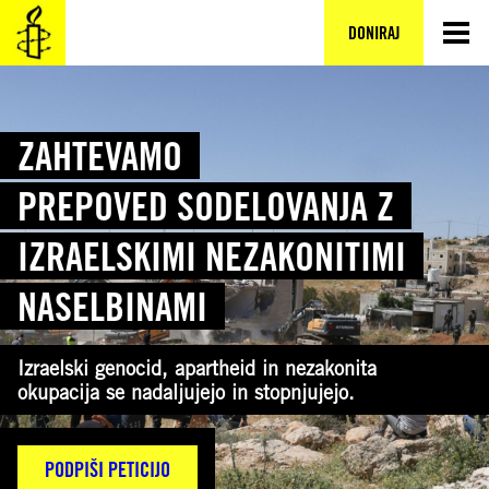
Preskoči
na
DONIRAJ
vsebino
ZAHTEVAMO
PREPOVED SODELOVANJA Z
IZRAELSKIMI NEZAKONITIMI
NASELBINAMI
Izraelski genocid, apartheid in nezakonita
okupacija se nadaljujejo in stopnjujejo.
PODPIŠI PETICIJO