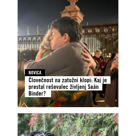
NOVICA
Človečnost na zatožni klopi: Kaj je
prestal reševalec življenj Seán
Binder?